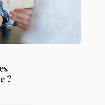
es
e ?