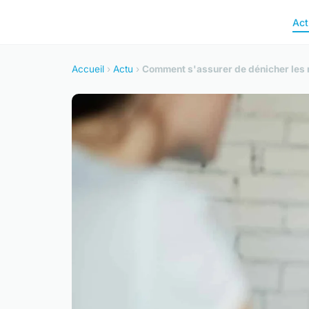
Act
Accueil
›
Actu
›
Comment s'assurer de dénicher les me