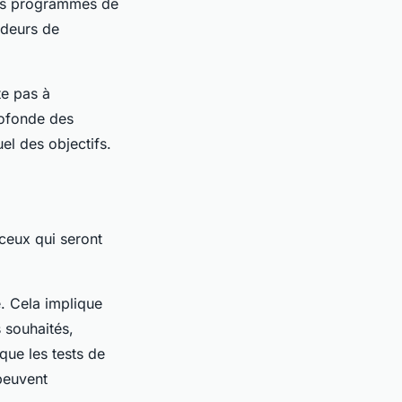
 les programmes de
adeurs de
te pas à
rofonde des
el des objectifs.
r ceux qui seront
. Cela implique
 souhaités,
que les tests de
peuvent