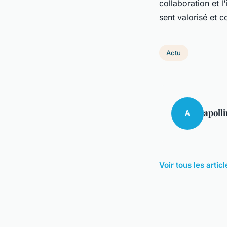
collaboration et 
sent valorisé et c
Actu
apolli
A
Voir tous les artic