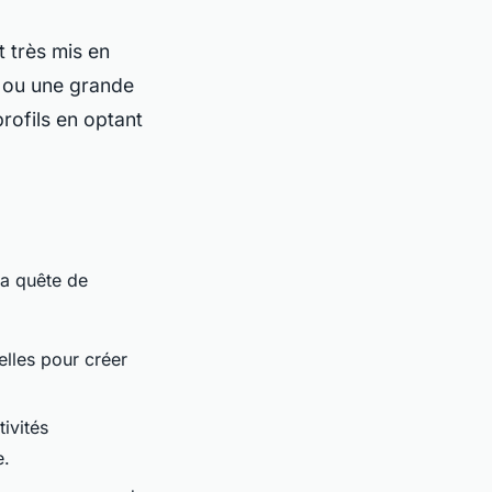
t très mis en
e ou une grande
profils en optant
la quête de
elles pour créer
ivités
e.