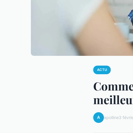
ACTU
Comment
meilleu
A
apolline
3 févri