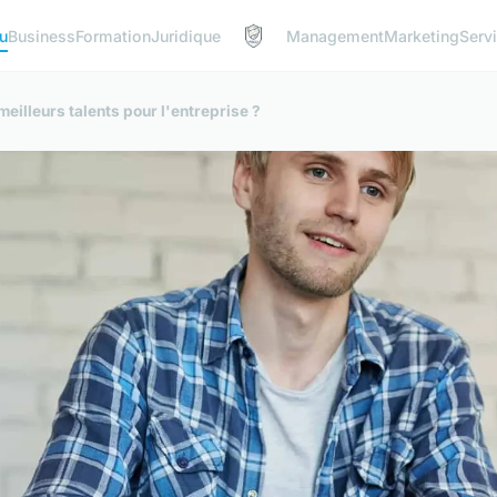
u
Business
Formation
Juridique
Management
Marketing
Serv
illeurs talents pour l'entreprise ?