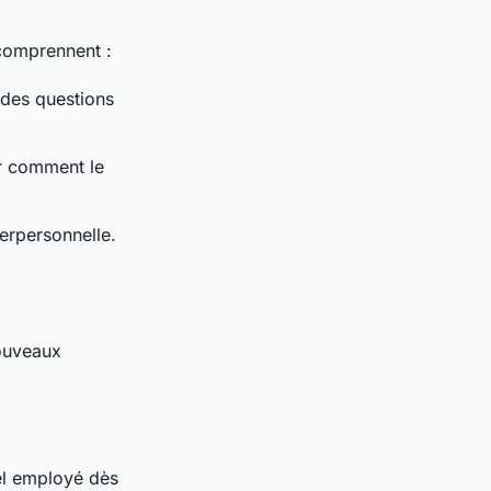
 comprennent :
 des questions
er comment le
erpersonnelle.
nouveaux
el employé dès