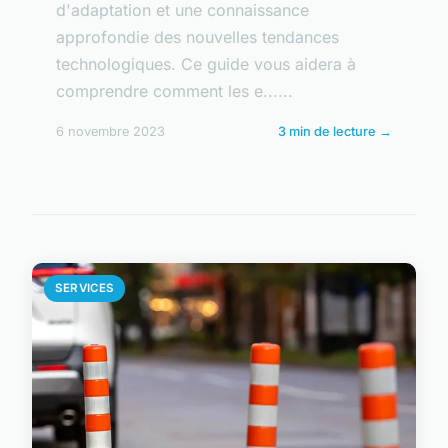
d'adaptation et une connaissance
approfondie des nouvelles tendances
technologiques. Ce guide vous aidera à
comprendre comment les e......
6 novembre 2023
3 min de lecture →
SERVICES