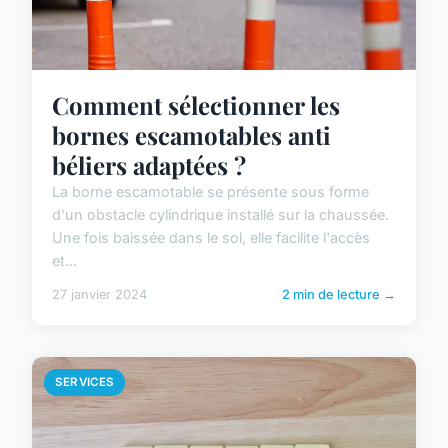
Comment sélectionner les
bornes escamotables anti
béliers adaptées ?
La borne escamotable se présente sous forme
d'un obstacle cylindrique installé sur la chaussée.
Une fois baissée dans le sol, elle facilite l'accès
et...
27 janvier 2024
2 min de lecture →
SERVICES