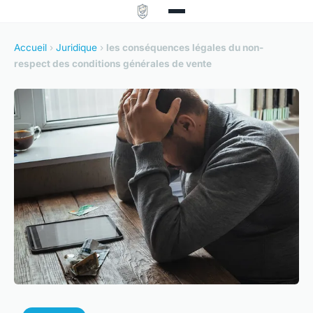
Accueil
›
Juridique
›
les conséquences légales du non-
respect des conditions générales de vente