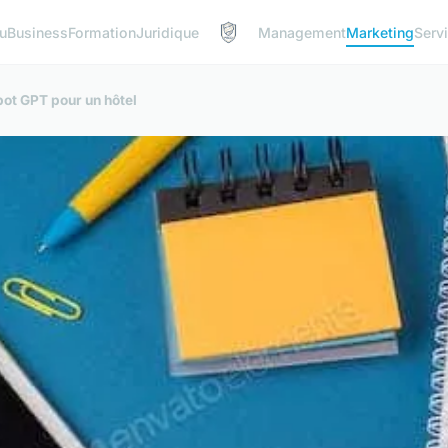
u
Business
Formation
Juridique
Management
Marketing
Serv
ot GPT pour un hôtel