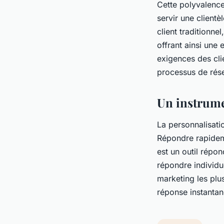
Cette polyvalence 
servir une client
client traditionn
offrant ainsi une
exigences des clie
processus de rése
Un instrume
La personnalisati
Répondre rapideme
est un outil répo
répondre individu
marketing les plus
réponse instantané