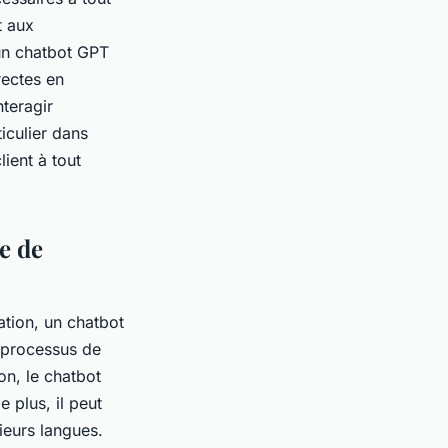
t aux
 un chatbot GPT
rectes en
nteragir
iculier dans
lient à tout
e de
ation, un chatbot
 processus de
on, le chatbot
e plus, il peut
sieurs langues.