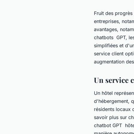
Fruit des progrès 
entreprises, nota
avantages, notamm
chatbots GPT, les
simplifiées et d'u
service client opt
augmentation des 
Un service c
Un hôtel représent
d'hébergement, q
résidents locaux 
savoir plus sur c
chatbot GPT hôteli
manière autonome 