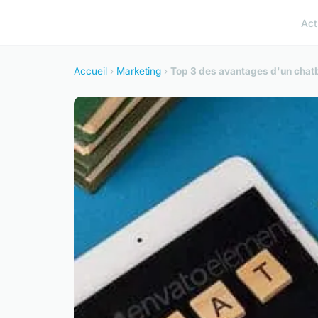
Act
Accueil
›
Marketing
›
Top 3 des avantages d'un chatb