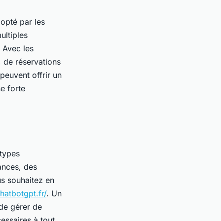
dopté par les
ultiples
 Avec les
, de réservations
peuvent offrir un
ne forte
 types
ances, des
us souhaitez en
hatbotgpt.fr/
. Un
 de gérer de
essaires à tout