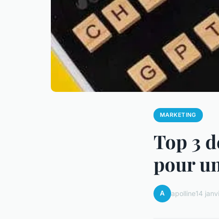
MARKETING
Top 3 d
pour un
A
apolline
14 janv