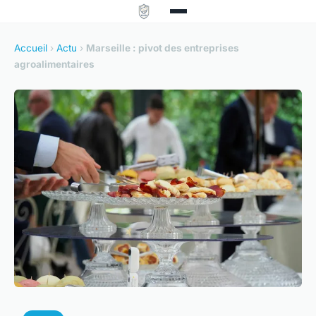
Accueil
›
Actu
›
Marseille : pivot des entreprises
agroalimentaires