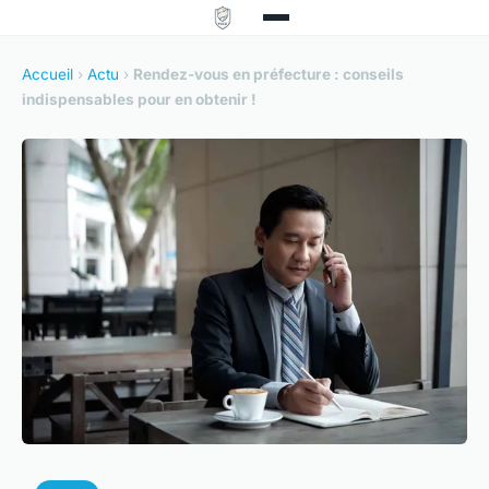
Accueil
›
Actu
›
Rendez-vous en préfecture : conseils
indispensables pour en obtenir !