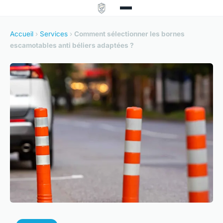
Accueil
›
Services
›
Comment sélectionner les bornes
escamotables anti béliers adaptées ?