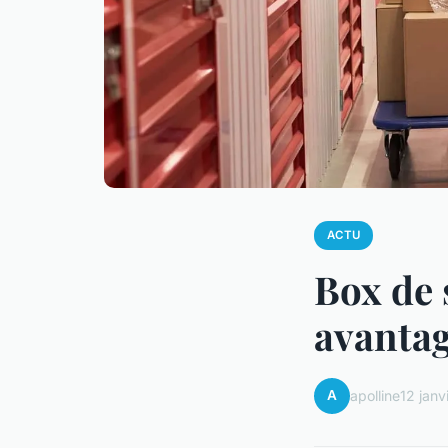
ACTU
Box de 
avantag
A
apolline
12 janv