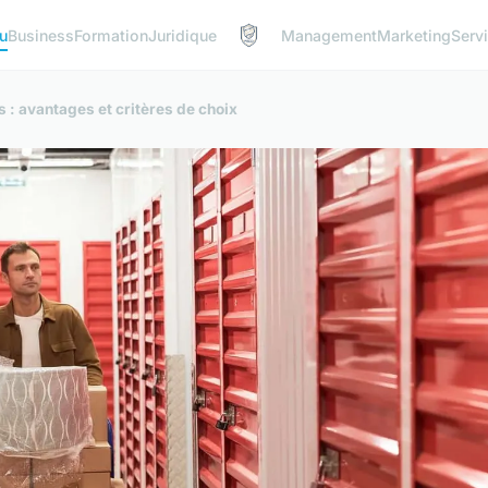
u
Business
Formation
Juridique
Management
Marketing
Serv
 : avantages et critères de choix