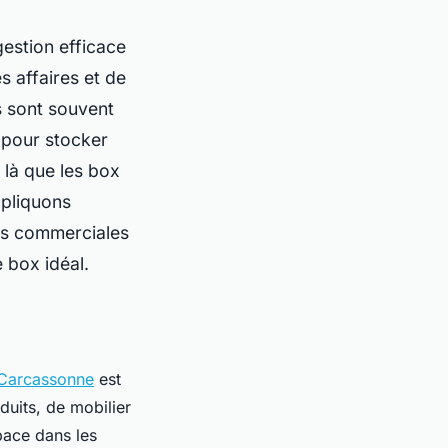
gestion efficace
es affaires et de
es sont souvent
 pour stocker
 là que les box
xpliquons
ns commerciales
 box idéal.
 Carcassonne
est
oduits, de mobilier
pace dans les