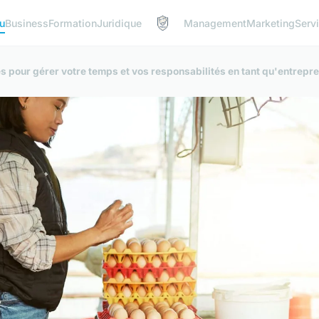
u
Business
Formation
Juridique
Management
Marketing
Serv
es pour gérer votre temps et vos responsabilités en tant qu'entrepr