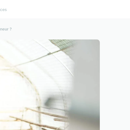
ices
eneur ?