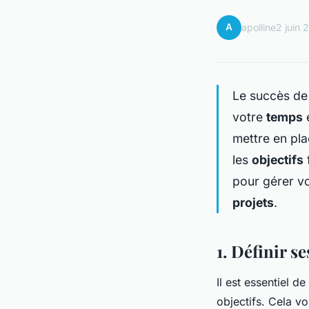
A
apolline
2 juin 
Le succès d
votre
temps
e
mettre en pla
les
objectifs
pour gérer vo
projets
.
1. Définir se
Il est essentiel
objectifs. Cela v