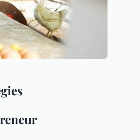
égies
preneur