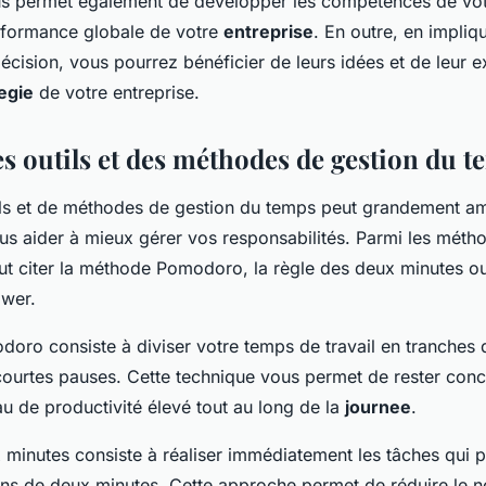
us permet également de développer les compétences de vot
erformance globale de votre
entreprise
. En outre, en impliq
décision, vous pourrez bénéficier de leurs idées et de leur e
egie
de votre entreprise.
des outils et des méthodes de gestion du 
utils et de méthodes de gestion du temps peut grandement am
ous aider à mieux gérer vos responsabilités. Parmi les métho
ut citer la méthode Pomodoro, la règle des deux minutes o
ower.
ro consiste à diviser votre temps de travail en tranches 
ourtes pauses. Cette technique vous permet de rester conc
au de productivité élevé tout au long de la
journee
.
 minutes consiste à réaliser immédiatement les tâches qui p
ins de deux minutes. Cette approche permet de réduire le 