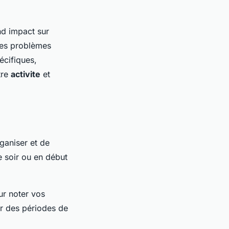
nd impact sur
 des problèmes
écifiques,
tre
activite
et
rganiser et de
e soir ou en début
r noter vos
ir des périodes de