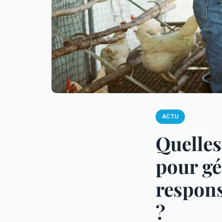
ACTU
Quelles
pour gé
respons
?