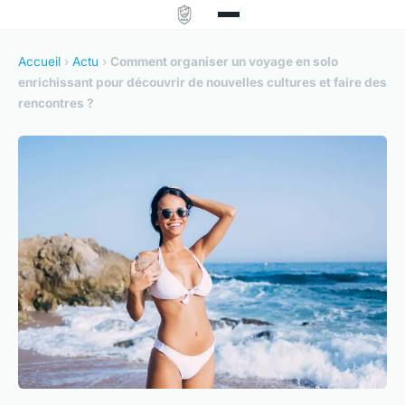
Accueil
›
Actu
›
Comment organiser un voyage en solo
enrichissant pour découvrir de nouvelles cultures et faire des
rencontres ?