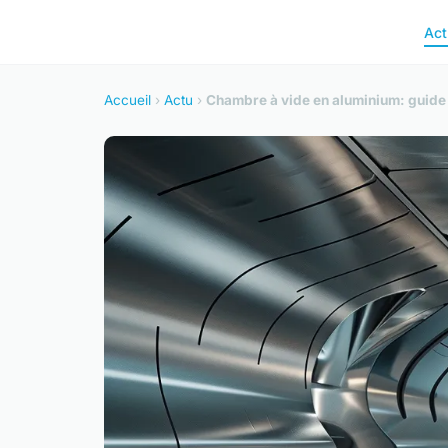
Act
Accueil
›
Actu
›
Chambre à vide en aluminium: guide