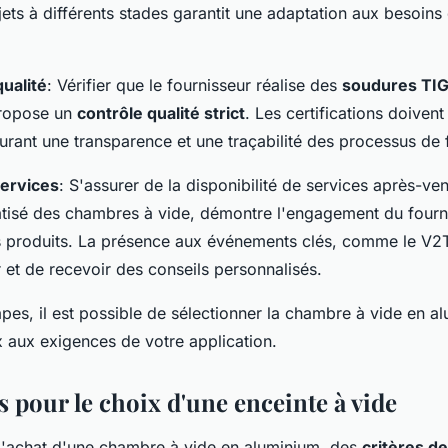
ets à différents stades garantit une adaptation aux besoins 
qualité
: Vérifier que le fournisseur réalise des
soudures TI
ropose un
contrôle qualité strict
. Les certifications doivent
rant une transparence et une traçabilité des processus de f
services
: S'assurer de la disponibilité de services après-ven
tisé des chambres à vide, démontre l'engagement du fourni
rs produits. La présence aux événements clés, comme le V2
r et de recevoir des conseils personnalisés.
apes, il est possible de sélectionner la chambre à vide en a
 aux exigences de votre application.
s pour le choix d'une enceinte à vide
 l'achat d'une chambre à vide en aluminium, des
critères de