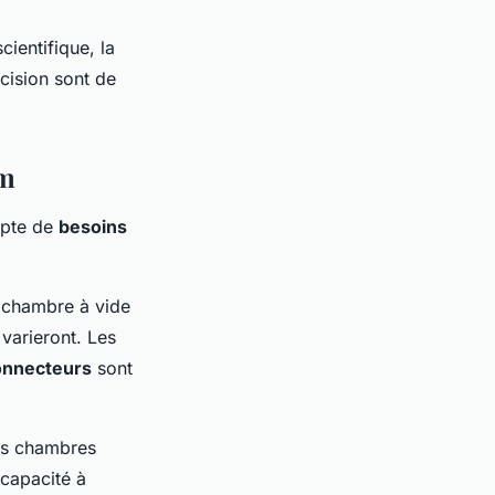
ientifique, la
écision sont de
um
mpte de
besoins
la chambre à vide
 varieront. Les
onnecteurs
sont
es chambres
 capacité à