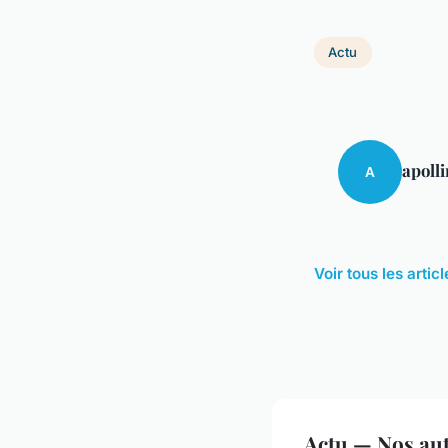
Actu
apolli
A
Voir tous les artic
Actu — Nos aut