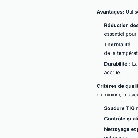
Avantages
: Util
Réduction de
essentiel pour
Thermalité
: L
de la températ
Durabilité
: La
accrue.
Critères de quali
aluminium, plusieu
Soudure TIG
r
Contrôle quali
Nettoyage et 
nettoyage.