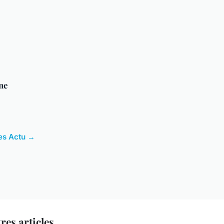
ne
les Actu →
res articles