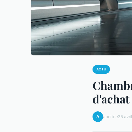
ACTU
Chambre
d'achat
A
apolline
25 avri