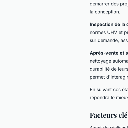
démarrer des proj
la conception.
Inspection de la 
normes UHV et p
sur demande, assu
Après-vente et 
nettoyage automa
durabilité de leu
permet d'interagi
En suivant ces ét
répondra le mieux
Facteurs clé
Avant de réaliser