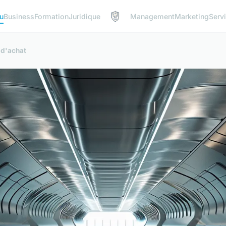
u
Business
Formation
Juridique
Management
Marketing
Serv
 d'achat