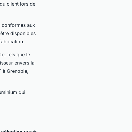
du client lors de
G
conformes aux
 être disponibles
abrication.
te, tels que le
sseur envers la
T à Grenoble,
luminium qui
 sélection
précis