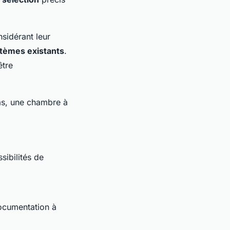
sidérant leur
stèmes existants
.
être
as, une chambre à
sibilités de
ocumentation à